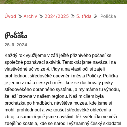
Úvod
Archiv
2024/2025
5. třída
Polička
Polička
25. 9. 2024
Každý rok využijeme v září ještě příznivého počasí ke
společné poznávací aktivitě. Tentokrát jsme navázali na
vlastivědné učivo ze 4. třídy a na vlastí oči si zajeli
prohlédnout středověké opevnění města Poličky. Polička
je jedno z mála českých měst, kde se dochovaly prvky
středověkého obranného systému, a my máme tu výhodu,
že leží zrovna v našem regionu. Našim cílem byla
procházka po hradbách, návštěva muzea, kde jsme si
mohli prohlédnout a vyzkoušet středověké oblečení a
zbroj, a samozřejmě jsme navštívili též světničku ve věži
zdejšího kostela, kde se narodil významný český skladatel