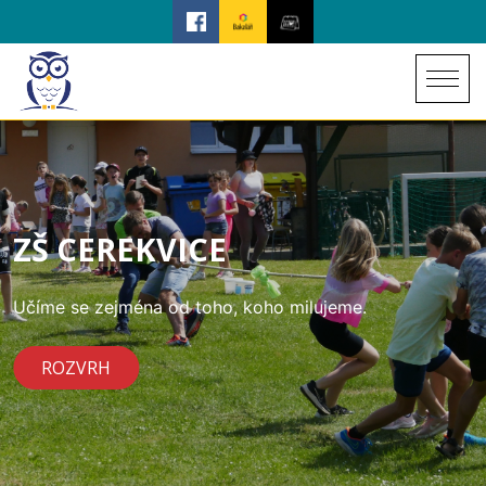
ZŠ CEREKVICE
Učíme se zejména od toho, koho milujeme.
ROZVRH