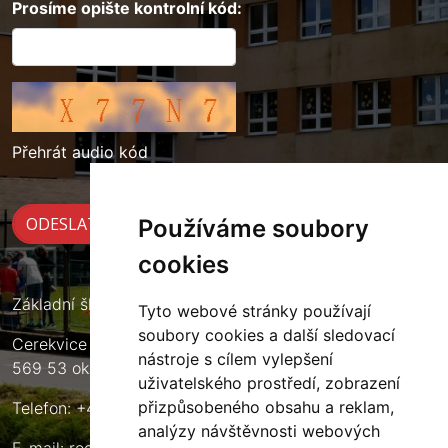
Prosíme opište kontrolní kód:
Přehrát audio kód
Používáme soubory
cookies
Základní škola Cerekvice nad Loučnou
Tyto webové stránky používají
soubory cookies a další sledovací
Cerekvice nad Loučnou 135
nástroje s cílem vylepšení
569 53 okres Svitavy
uživatelského prostředí, zobrazení
přizpůsobeného obsahu a reklam,
Telefon: +420 461 633 140
analýzy návštěvnosti webových
E-mail:
reditel@zscerekvice.cz