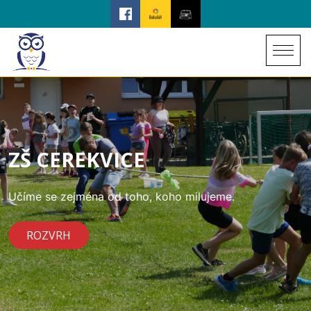
ZŠ CEREKVICE
Učíme se zejména od toho, koho milujeme.
ROZVRH