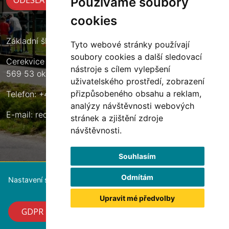
Používáme soubory
cookies
Základní škola Cerekvice nad Loučnou
Tyto webové stránky používají
soubory cookies a další sledovací
Cerekvice nad Loučnou 135
nástroje s cílem vylepšení
569 53 okres Svitavy
uživatelského prostředí, zobrazení
přizpůsobeného obsahu a reklam,
Telefon: +420 461 633 140
analýzy návštěvnosti webových
E-mail:
reditel@zscerekvice.cz
stránek a zjištění zdroje
návštěvnosti.
Souhlasím
Odmítám
Nastavení souborů cookie
Upravit mé předvolby
GDPR