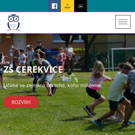
ZŠ CEREKVICE
Učíme se zejména od toho, koho milujeme.
ROZVRH