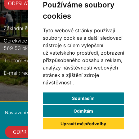
Používáme soubory
cookies
Základní škola Cerekvice nad Loučnou
Tyto webové stránky používají
soubory cookies a další sledovací
Cerekvice nad Loučnou 135
nástroje s cílem vylepšení
569 53 okres Svitavy
uživatelského prostředí, zobrazení
přizpůsobeného obsahu a reklam,
Telefon: +420 461 633 140
analýzy návštěvnosti webových
E-mail:
reditel@zscerekvice.cz
stránek a zjištění zdroje
návštěvnosti.
Souhlasím
Odmítám
Nastavení souborů cookie
Upravit mé předvolby
GDPR