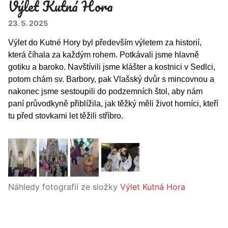
Výlet Kutná Hora
23. 5. 2025
Výlet do Kutné Hory byl především výletem za historií,
která číhala za každým rohem. Potkávali jsme hlavně
gotiku a baroko. Navštívili jsme klášter a kostnici v Sedlci,
potom chám sv. Barbory, pak Vlašský dvůr s mincovnou a
nakonec jsme sestoupili do podzemních štol, aby nám
paní průvodkyně přiblížila, jak těžký měli život horníci, kteří
tu před stovkami let těžili stříbro.
Náhledy fotografií ze složky
Výlet Kutná Hora