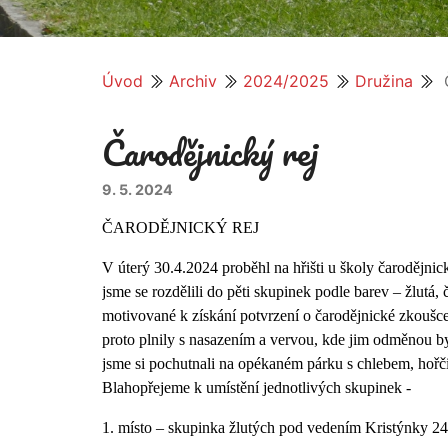
Úvod
Archiv
2024/2025
Družina
Č
Čarodějnický rej
9. 5. 2024
ČARODĚJNICKÝ REJ
V úterý 30.4.2024 proběhl na hřišti u školy čarodějnick
jsme se rozdělili do pěti skupinek podle barev – žlutá,
motivované k získání potvrzení o čarodějnické zkoušc
proto plnily s nasazením a vervou, kde jim odměnou by
jsme si pochutnali na opékaném párku s chlebem, hořči
Blahopřejeme k umístění jednotlivých skupinek -
1. místo – skupinka žlutých pod vedením Kristýnky 2