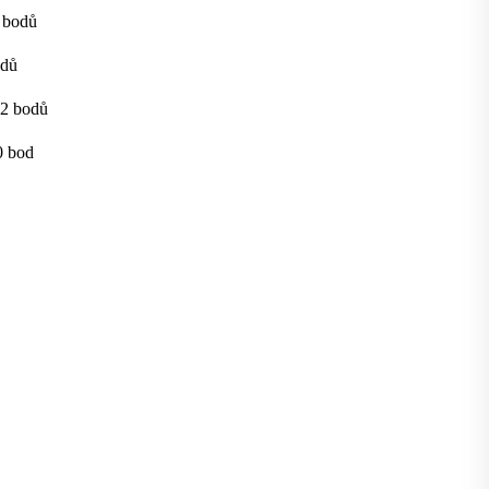
3 bodů
odů
22 bodů
0 bod