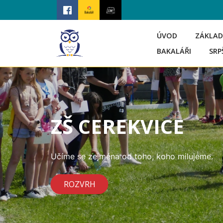
ÚVOD
ZÁKLAD
BAKALÁŘI
SRP
ZŠ CEREKVICE
Učíme se zejména od toho, koho milujeme.
ROZVRH