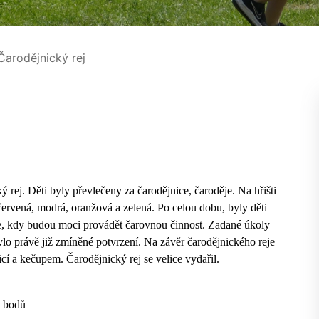
arodějnický rej
ý rej. Děti byly převlečeny za čarodějnice, čaroděje. Na hřišti
 červená, modrá, oranžová a zelená. Po celou dobu, byly děti
e, kdy budou moci provádět čarovnou činnost. Zadané úkoly
lo právě již zmíněné potvrzení. Na závěr čarodějnického reje
cí a kečupem. Čarodějnický rej se velice vydařil.
4 bodů