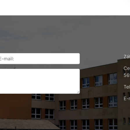
Zá
Ce
56
Te
E-