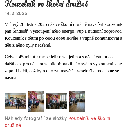
Kouzelník ve školní družině
14. 2. 2025
V úterý 28. ledna 2025 nás ve školní družině navštívil kouzelník
pan Šindelář. Vystoupení mělo energii, vtip a hudební doprovod.
Kouzelník s dětmi po celou dobu skvěle a vtipně komunikoval a
děti z něho byly nadšené.
Celých 45 minut jsme seděli se zaujetím a s očekáváním co
dalšího si pro nás kouzelník připravil. Do svého vystoupení také
zapojil i děti, což bylo o to zajímavější, veselejší a moc jsme se
nasmáli.
Náhledy fotografií ze složky
Kouzelník ve školní
družině