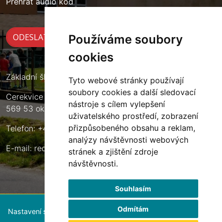
Přehrát audio kód
Používáme soubory
cookies
Základní škola Cerekvice nad Loučnou
Tyto webové stránky používají
soubory cookies a další sledovací
Cerekvice nad Loučnou 135
nástroje s cílem vylepšení
569 53 okres Svitavy
uživatelského prostředí, zobrazení
přizpůsobeného obsahu a reklam,
Telefon: +420 461 633 140
analýzy návštěvnosti webových
E-mail:
reditel@zscerekvice.cz
stránek a zjištění zdroje
návštěvnosti.
Souhlasím
Odmítám
Nastavení souborů cookie