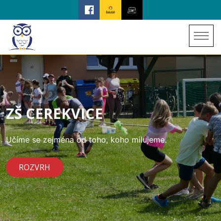
ZŠ CEREKVICE
Učíme se zejména od toho, koho milujeme.
ROZVRH