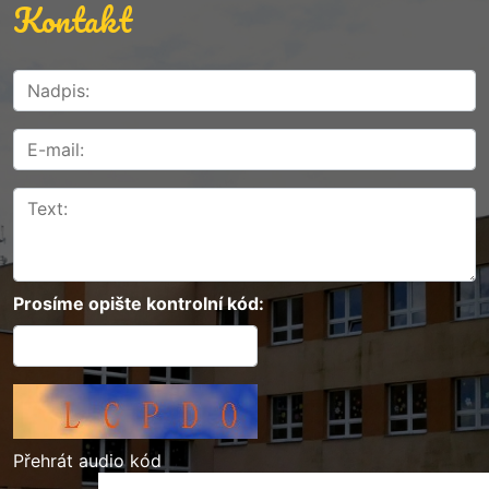
Kontakt
Prosíme opište kontrolní kód:
Přehrát audio kód