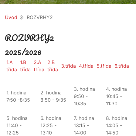
Úvod
ROZVRHY2
ROZVRHY2
2025/2026
1.A
1.B
2.A
2.B
3.třída
4.třída
5.třída
6.třída
7
třída
třída
třída
třída
3. hodina
4. hodina
1. hodina
2. hodina
9:50 -
10:45 -
7:50 -8:35
8:50 - 9:35
10:35
11:30
5. hodina
6. hodina
7. hodina
8. hodina
11:40 -
12:25 -
13:15 -
14:05 -
12:25
13:10
14:00
14:50