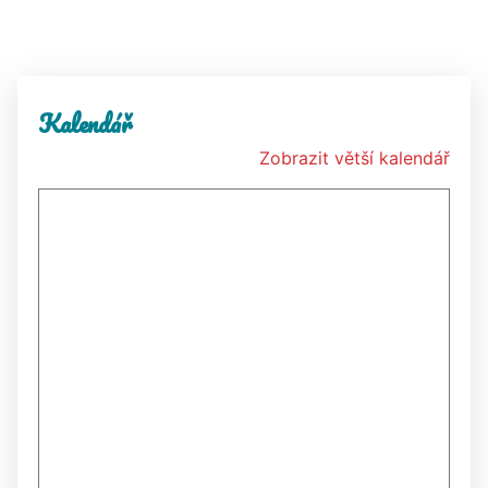
Kalendář
Zobrazit větší kalendář