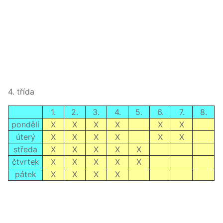
4. třída
1.
2.
3.
4.
5.
6.
7.
8.
pondělí
X
X
X
X
X
X
úterý
X
X
X
X
X
X
středa
X
X
X
X
X
čtvrtek
X
X
X
X
X
pátek
X
X
X
X