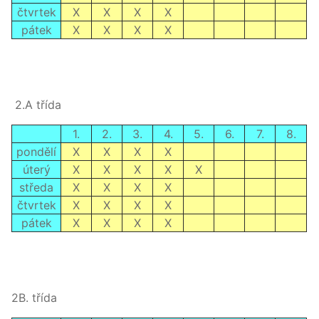
čtvrtek
X
X
X
X
pátek
X
X
X
X
2.A třída
1.
2.
3.
4.
5.
6.
7.
8.
pondělí
X
X
X
X
úterý
X
X
X
X
X
středa
X
X
X
X
čtvrtek
X
X
X
X
pátek
X
X
X
X
2B. třída