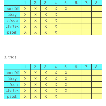
1.
2.
3.
4.
5.
6.
7.
8.
pondělí
X
X
X
X
X
úterý
X
X
X
X
středa
X
X
X
X
čtvrtek
X
X
X
X
pátek
X
X
X
X
3. třída
1.
2.
3.
4.
5.
6.
7.
8.
pondělí
X
X
X
X
X
úterý
X
X
X
X
X
středa
X
X
X
X
X
čtvrtek
X
X
X
X
X
pátek
X
X
X
X