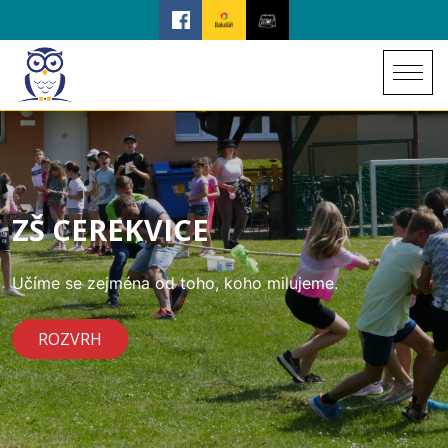
ZŠ CEREKVICE
Učíme se zejména od toho, koho milujeme.
ROZVRH