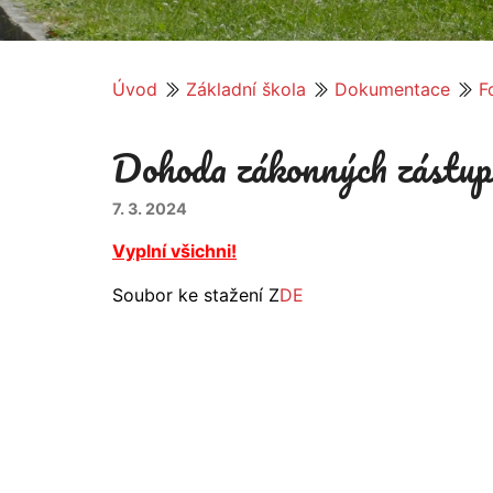
Úvod
Základní škola
Dokumentace
F
Dohoda zákonných zástup
7. 3. 2024
Vyplní všichni!
Soubor ke stažení Z
DE