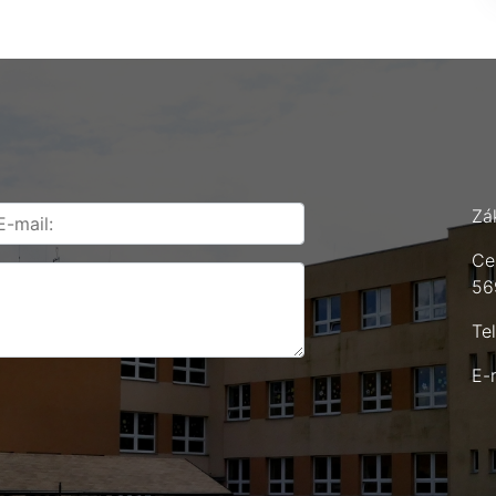
Zá
Ce
56
Te
E-