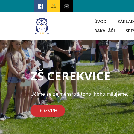
ÚVOD
ZÁKLAD
BAKALÁŘI
SRP
ZŠ CEREKVICE
Učíme se zejména od toho, koho milujeme.
ROZVRH