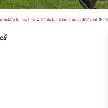
ormuláře ke stažení
Zápis k základnímu vzdělávání
Do
ců