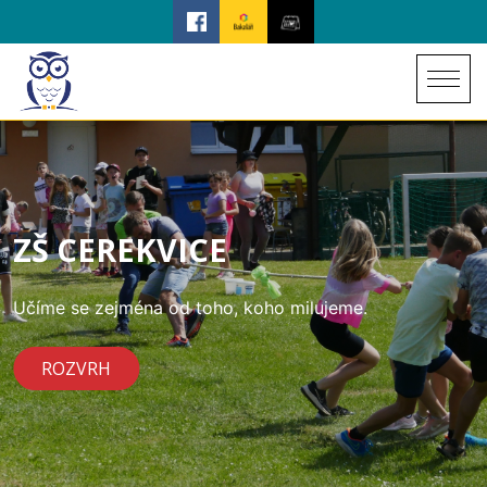
ZŠ CEREKVICE
Učíme se zejména od toho, koho milujeme.
ROZVRH