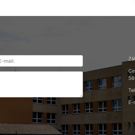
Zá
Ce
56
Te
E-