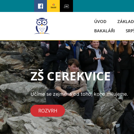
ÚVOD
ZÁKLAD
BAKALÁŘI
SRP
ZŠ CEREKVICE
Učíme se zejména od toho, koho milujeme.
ROZVRH