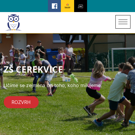
ZŠ CEREKVICE
Učíme se zejména od toho, koho milujeme.
ROZVRH