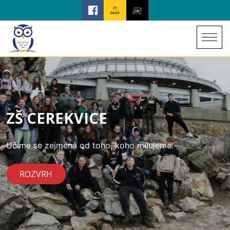
ZŠ CEREKVICE
Učíme se zejména od toho, koho milujeme.
ROZVRH