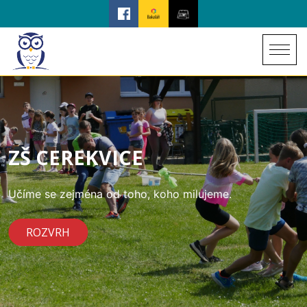
ZŠ CEREKVICE
Učíme se zejména od toho, koho milujeme.
ROZVRH