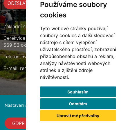
Používáme soubory
cookies
Základní škola Cerekvice nad Loučnou
Tyto webové stránky používají
soubory cookies a další sledovací
Cerekvice nad Loučnou 135
nástroje s cílem vylepšení
569 53 okres Svitavy
uživatelského prostředí, zobrazení
přizpůsobeného obsahu a reklam,
Telefon: +420 461 633 140
analýzy návštěvnosti webových
E-mail:
reditel@zscerekvice.cz
stránek a zjištění zdroje
návštěvnosti.
Souhlasím
Odmítám
Nastavení souborů cookie
Upravit mé předvolby
GDPR