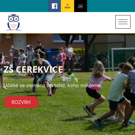
ZŠ CEREKVICE
Učíme se zejména od toho, koho milujeme.
ROZVRH