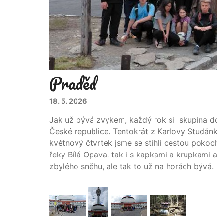
Praděd
18. 5. 2026
Jak už bývá zvykem, každý rok si skupina d
České republice. Tentokrát z Karlovy Studán
květnový čtvrtek jsme se stihli cestou pokoc
řeky Bílá Opava, tak i s kapkami a krupkami 
zbylého sněhu, ale tak to už na horách bývá. 