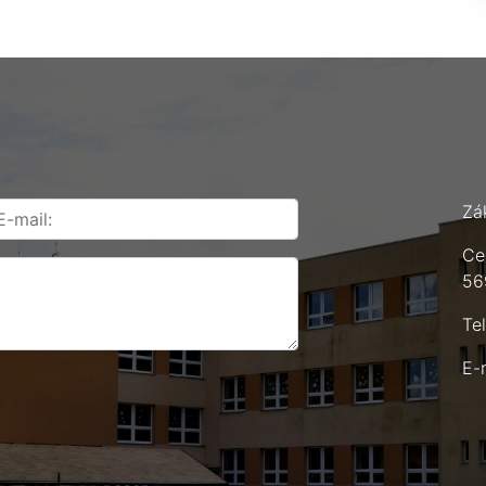
Zá
Ce
56
Te
E-