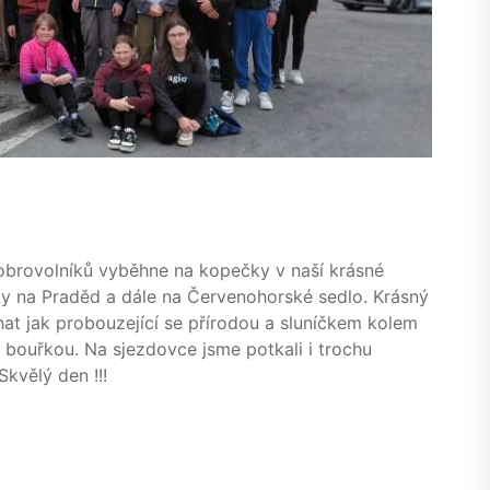
obrovolníků vyběhne na kopečky v naší krásné
ky na Praděd a dále na Červenohorské sedlo. Krásný
hat jak probouzející se přírodou a sluníčkem kolem
a bouřkou. Na sjezdovce jsme potkali i trochu
Skvělý den !!!