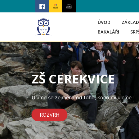
ÚVOD
ZÁKLAD
BAKALÁŘI
SRP
ZŠ CEREKVICE
Učíme se zejména od toho, koho milujeme.
ROZVRH