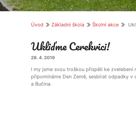
Úvod
Základní škola
Školní akce
Ukl
Ukliďme Cerekvici!
28. 4. 2019
I my jsme svou troškou přispěli ke zvelebení n
připomínáme Den Země, sesbírat odpadky v ok
a Bučina.