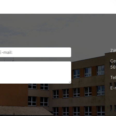
Zá
Ce
56
Te
E-