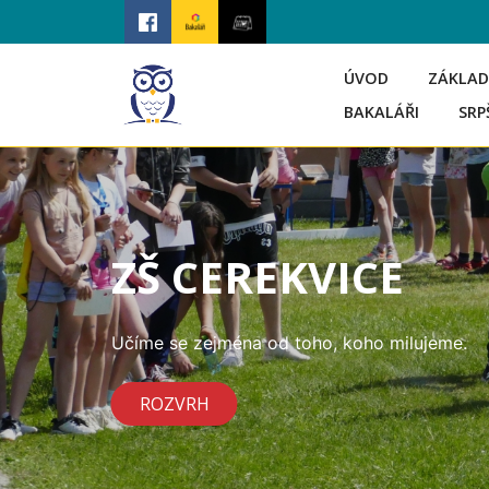
ÚVOD
ZÁKLAD
BAKALÁŘI
SRP
ZŠ CEREKVICE
Učíme se zejména od toho, koho milujeme.
ROZVRH