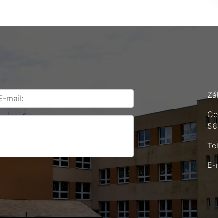
Zá
Ce
56
Te
E-