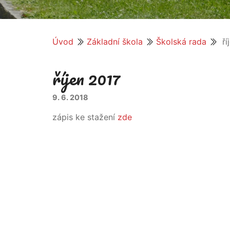
Úvod
Základní škola
Školská rada
ří
říjen 2017
9. 6. 2018
zápis ke stažení
zde