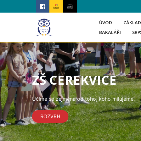
ÚVOD
ZÁKLAD
BAKALÁŘI
SRP
ZŠ CEREKVICE
Učíme se zejména od toho, koho milujeme.
ROZVRH