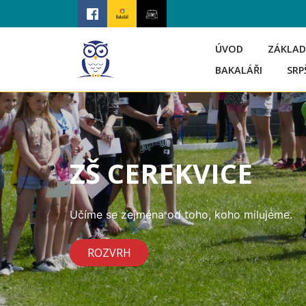
ÚVOD
ZÁKLAD
BAKALÁŘI
SRP
ZŠ CEREKVICE
Učíme se zejména od toho, koho milujeme.
ROZVRH