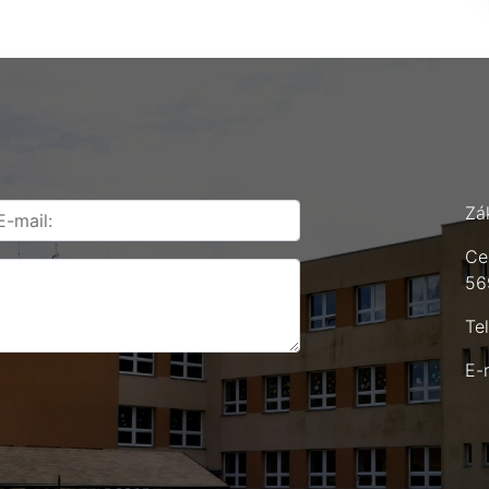
Zá
Ce
56
Te
E-