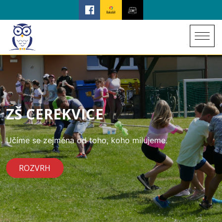
ZŠ CEREKVICE
Učíme se zejména od toho, koho milujeme.
ROZVRH