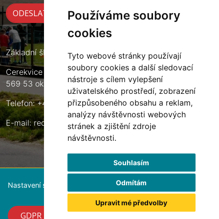
Používáme soubory
cookies
Základní škola Cerekvice nad Loučnou
Tyto webové stránky používají
soubory cookies a další sledovací
Cerekvice nad Loučnou 135
nástroje s cílem vylepšení
569 53 okres Svitavy
uživatelského prostředí, zobrazení
přizpůsobeného obsahu a reklam,
Telefon: +420 461 633 140
analýzy návštěvnosti webových
E-mail:
reditel@zscerekvice.cz
stránek a zjištění zdroje
návštěvnosti.
Souhlasím
Odmítám
Nastavení souborů cookie
Upravit mé předvolby
GDPR