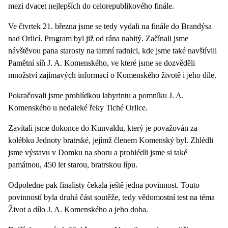
mezi dvacet nejlepších do celorepublikového finále.
Ve čtvrtek 21. března jsme se tedy vydali na finále do Brandýsa
nad Orlicí. Program byl již od rána nabitý. Začínali jsme
návštěvou pana starosty na tamní radnici, kde jsme také navštívili
Pamětní síň J. A. Komenského, ve které jsme se dozvěděli
množství zajímavých informací o Komenského životě i jeho díle.
Pokračovali jsme prohlídkou labyrintu a pomníku J. A.
Komenského u nedaleké řeky Tiché Orlice.
Zavítali jsme dokonce do Kunvaldu, který je považován za
kolébku Jednoty bratrské, jejímž členem Komenský byl. Zhlédli
jsme výstavu v Domku na sboru a prohlédli jsme si také
památnou, 450 let starou, bratrskou lípu.
Odpoledne pak finalisty čekala ještě jedna povinnost. Touto
povinností byla druhá část soutěže, tedy vědomostní test na téma
Život a dílo J. A. Komenského a jeho doba.