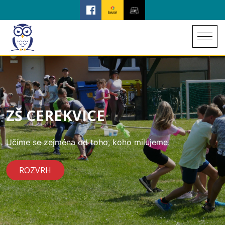
ZŠ CEREKVICE
Učíme se zejména od toho, koho milujeme.
ROZVRH