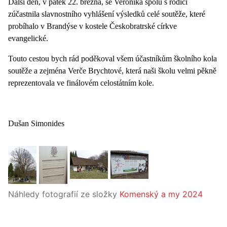
Další den, v pátek 22. března, se Veronika spolu s rodiči
zúčastnila slavnostního vyhlášení výsledků celé soutěže, které
probíhalo v Brandýse v kostele Českobratrské církve
evangelické.
Touto cestou bych rád poděkoval všem účastníkům školního kola
soutěže a zejména Verče Brychtové, která naši školu velmi pěkně
reprezentovala ve finálovém celostátním kole.
Dušan Simonides
Náhledy fotografií ze složky
Komenský a my 2024