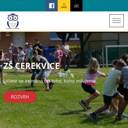
ZŠ CEREKVICE
Učíme se zejména od toho, koho milujeme.
ROZVRH