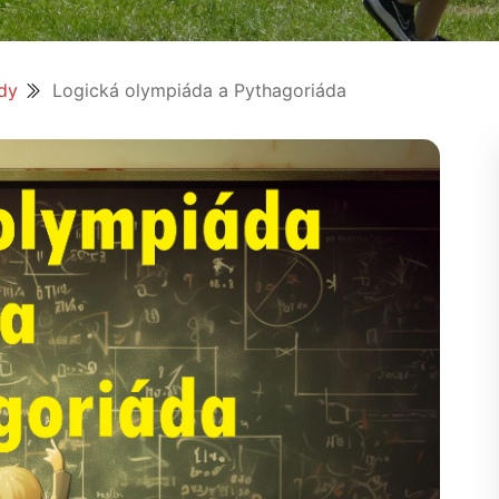
dy
Logická olympiáda a Pythagoriáda