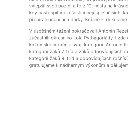
vylepšil svoji pozici a to z 12. místa na krás
kdy nastoupil mezi šestici nejúspěšnějších, k
přebírali ocenění a dárky. Krásné - děkujeme
V úspěšném tažení pokračovali Antonín Rezek 
zúčastnili okresního kola Pythagoriády. I zde
každý školní ročník svoji kategorii. Antonín
kategorii žáků 7. tříd a žáků odpovídajících r
kategorii žáků 9. tříd a odpovídajících roč
gratulujeme k nádherným výkonům a děkujeme 