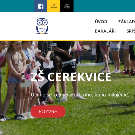
ÚVOD
ZÁKLAD
BAKALÁŘI
SRP
ZŠ CEREKVICE
Učíme se zejména od toho, koho milujeme.
ROZVRH