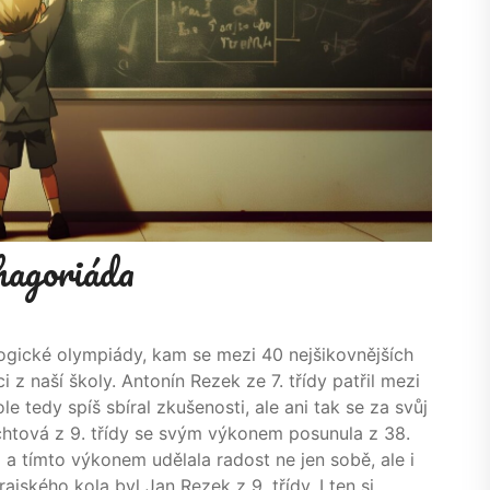
hagoriáda
Logické olympiády, kam se mezi 40 nejšikovnějších
i z naší školy. Antonín Rezek ze 7. třídy patřil mezi
 tedy spíš sbíral zkušenosti, ale ani tak se za svůj
htová z 9. třídy se svým výkonem posunula z 38.
 a tímto výkonem udělala radost ne jen sobě, ale i
jského kola byl Jan Rezek z 9. třídy. I ten si