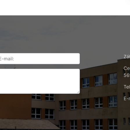
Zá
Ce
56
Te
E-