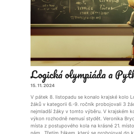
Logická olympiáda a Pyt
15. 11. 2024
V pátek 8. listopadu se konalo krajské kolo 
žáků v kategorii 6.-9. ročník probojovali 3 žác
nejmladší žáky v tomto výběru. V krajském kole
výkon rozhodně nemusí stydět. Veronika Bryc
místa z postupového kola na krásné 21. místo
nám . Třetím žákem, který se probojoval do kra