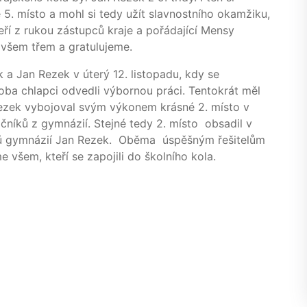
né 5. místo a mohl si tedy užít slavnostního okamžiku,
teří z rukou zástupců kraje a pořádající Mensy
 všem třem a gratulujeme.
a Jan Rezek v úterý 12. listopadu, kdy se
 oba chlapci odvedli výbornou práci. Tentokrát měl
 Rezek vybojoval svým výkonem krásné 2. místo v
očníků z gymnázií. Stejné tedy 2. místo obsadil v
níků gymnázií Jan Rezek. Oběma úspěšným řešitelům
všem, kteří se zapojili do školního kola.