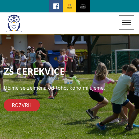
ZŠ CEREKVICE
Učíme se zejména od toho, koho milujeme.
ROZVRH