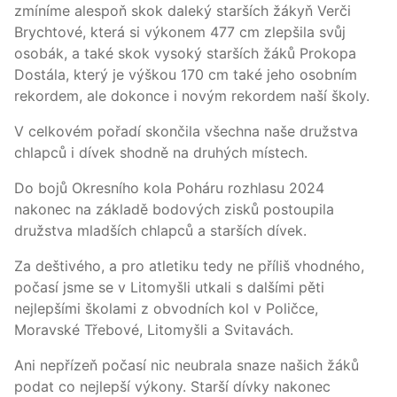
zmíníme alespoň skok daleký starších žákyň Verči
Brychtové, která si výkonem 477 cm zlepšila svůj
osobák, a také skok vysoký starších žáků Prokopa
Dostála, který je výškou 170 cm také jeho osobním
rekordem, ale dokonce i novým rekordem naší školy.
V celkovém pořadí skončila všechna naše družstva
chlapců i dívek shodně na druhých místech.
Do bojů Okresního kola Poháru rozhlasu 2024
nakonec na základě bodových zisků postoupila
družstva mladších chlapců a starších dívek.
Za deštivého, a pro atletiku tedy ne příliš vhodného,
počasí jsme se v Litomyšli utkali s dalšími pěti
nejlepšími školami z obvodních kol v Poličce,
Moravské Třebové, Litomyšli a Svitavách.
Ani nepřízeň počasí nic neubrala snaze našich žáků
podat co nejlepší výkony. Starší dívky nakonec