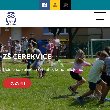
ZŠ CEREKVICE
Učíme se zejména od toho, koho milujeme.
ROZVRH