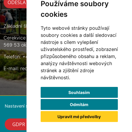
Používáme soubory
cookies
Základní škola Cerekvice nad Loučnou
Tyto webové stránky používají
soubory cookies a další sledovací
Cerekvice nad Loučnou 135
nástroje s cílem vylepšení
569 53 okres Svitavy
uživatelského prostředí, zobrazení
přizpůsobeného obsahu a reklam,
Telefon: +420 461 633 140
analýzy návštěvnosti webových
E-mail:
reditel@zscerekvice.cz
stránek a zjištění zdroje
návštěvnosti.
Souhlasím
Odmítám
Nastavení souborů cookie
Upravit mé předvolby
GDPR