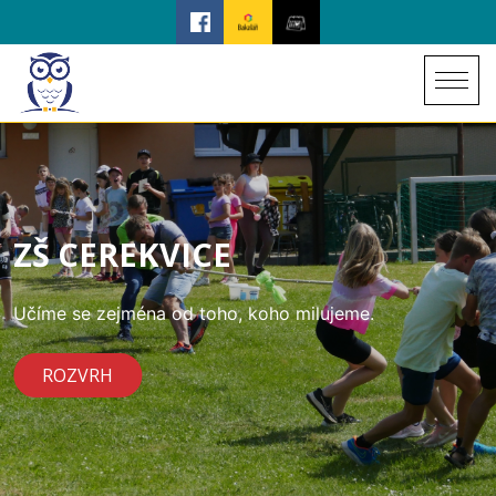
ZŠ CEREKVICE
Učíme se zejména od toho, koho milujeme.
ROZVRH