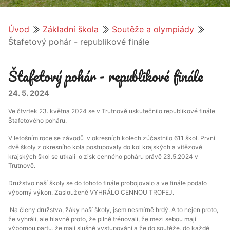
Úvod
Základní škola
Soutěže a olympiády
Štafetový pohár - republikové finále
Štafetový pohár - republikové finále
24. 5. 2024
Ve čtvrtek 23. května 2024 se v Trutnově uskutečnilo republikové finále
Štafetového poháru.
V letošním roce se závodů v okresních kolech zúčastnilo 611 škol. První
dvě školy z okresního kola postupovaly do kol krajských a vítězové
krajských škol se utkali o zisk cenného poháru právě 23.5.2024 v
Trutnově.
Družstvo naší školy se do tohoto finále probojovalo a ve finále podalo
výborný výkon. Zaslouženě VYHRÁLO CENNOU TROFEJ.
Na členy družstva, žáky naší školy, jsem nesmírně hrdý. A to nejen proto,
že vyhráli, ale hlavně proto, že pilně trénovali, že mezi sebou mají
výbornou partu, že mají slušné vystupování a že do soutěže, do každé