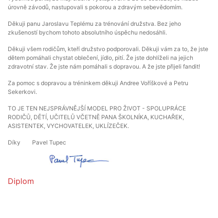
úrovně závodů, nastupovali s pokorou a zdravým sebevědomím.
Děkuji panu Jaroslavu Teplému za trénování družstva. Bez jeho
zkušeností bychom tohoto absolutního úspěchu nedosáhli.
Děkuji všem rodičům, kteří družstvo podporovali. Děkuji vám za to, že jste
dětem pomáhali chystat oblečení, jídlo, pití. Že jste dohlíželi na jejich
zdravotní stav. Že jste nám pomáhali s dopravou. A že jste přijeli fandit!
Za pomoc s dopravou a tréninkem děkuji Andree Voříškové a Petru
Sekerkovi.
TO JE TEN NEJSPRÁVNĚJŠÍ MODEL PRO ŽIVOT - SPOLUPRÁCE
RODIČŮ, DĚTÍ, UČITELŮ VČETNĚ PANA ŠKOLNÍKA, KUCHAŘEK,
ASISTENTEK, VYCHOVATELEK, UKLÍZEČEK.
Díky Pavel Tupec
Diplom