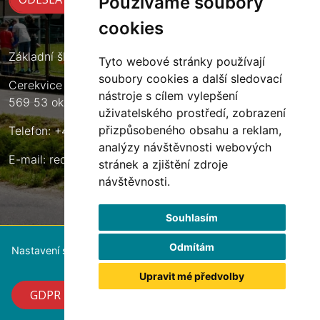
Používáme soubory
cookies
Základní škola Cerekvice nad Loučnou
Tyto webové stránky používají
soubory cookies a další sledovací
Cerekvice nad Loučnou 135
nástroje s cílem vylepšení
569 53 okres Svitavy
uživatelského prostředí, zobrazení
přizpůsobeného obsahu a reklam,
Telefon: +420 461 633 140
analýzy návštěvnosti webových
E-mail:
reditel@zscerekvice.cz
stránek a zjištění zdroje
návštěvnosti.
Souhlasím
Odmítám
Nastavení souborů cookie
Upravit mé předvolby
GDPR