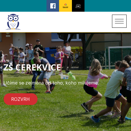
ZŠ CEREKVICE
Učíme se zejména od toho, koho milujeme.
ROZVRH