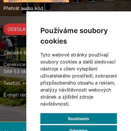
Přehrát audio kód
Používáme soubory
cookies
Základní škola Cerekvice nad Loučnou
Tyto webové stránky používají
soubory cookies a další sledovací
Cerekvice nad Loučnou 135
nástroje s cílem vylepšení
569 53 okres Svitavy
uživatelského prostředí, zobrazení
přizpůsobeného obsahu a reklam,
Telefon: +420 461 633 140
analýzy návštěvnosti webových
E-mail:
reditel@zscerekvice.cz
stránek a zjištění zdroje
návštěvnosti.
Souhlasím
Odmítám