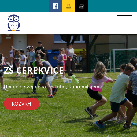
ZŠ CEREKVICE
Učíme se zejména od toho, koho milujeme.
ROZVRH