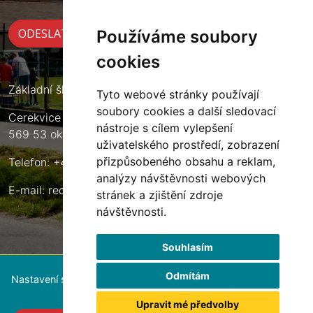
Používáme soubory
cookies
Základní škola Cerekvice nad Loučnou
Tyto webové stránky používají
soubory cookies a další sledovací
Cerekvice nad Loučnou 135
nástroje s cílem vylepšení
569 53 okres Svitavy
uživatelského prostředí, zobrazení
přizpůsobeného obsahu a reklam,
Telefon: +420 461 633 140
analýzy návštěvnosti webových
E-mail:
reditel@zscerekvice.cz
stránek a zjištění zdroje
návštěvnosti.
Souhlasím
Odmítám
Nastavení souborů cookie
Upravit mé předvolby