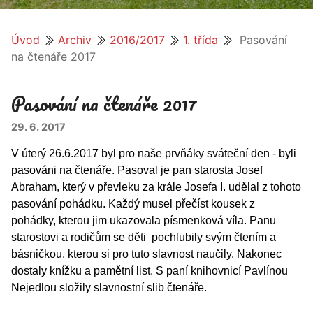
Úvod
Archiv
2016/2017
1. třída
Pasování
na čtenáře 2017
Pasování na čtenáře 2017
29. 6. 2017
V úterý 26.6.2017 byl pro naše prvňáky sváteční den - byli
pasováni na čtenáře. Pasoval je pan starosta Josef
Abraham, který v převleku za krále Josefa I. udělal z tohoto
pasování pohádku. Každý musel přečíst kousek z
pohádky, kterou jim ukazovala písmenková víla. Panu
starostovi a rodičům se děti pochlubily svým čtením a
básničkou, kterou si pro tuto slavnost naučily. Nakonec
dostaly knížku a pamětní list. S paní knihovnicí Pavlínou
Nejedlou složily slavnostní slib čtenáře.