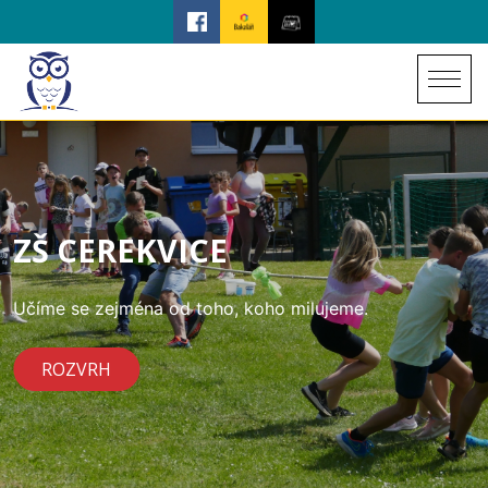
ZŠ CEREKVICE
Učíme se zejména od toho, koho milujeme.
ROZVRH