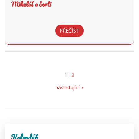
Mikuláš a čerti
PŘEČÍST
1
|
2
následující »
Kalendář