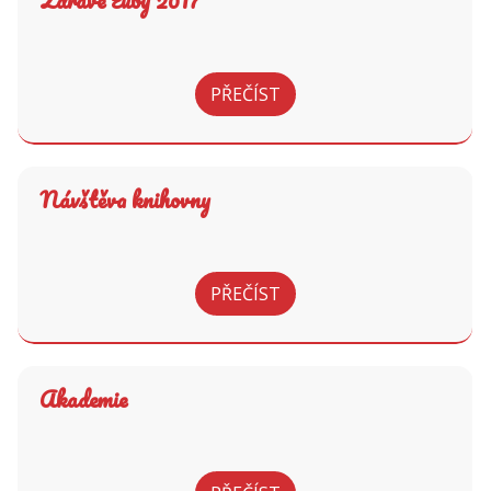
Zdravé zuby 2017
PŘEČÍST
Návštěva knihovny
PŘEČÍST
Akademie