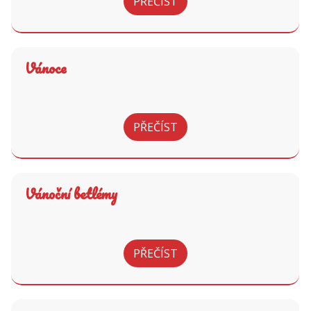
PŘEČÍST
Vánoce
PŘEČÍST
Vánoční betlémy
PŘEČÍST