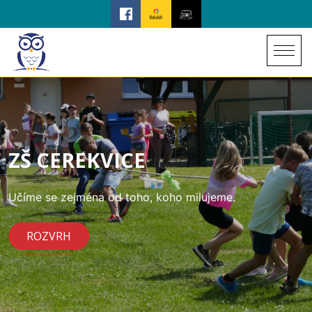
ZŠ CEREKVICE
Učíme se zejména od toho, koho milujeme.
ROZVRH