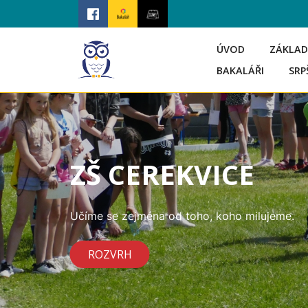
ÚVOD
ZÁKLAD
BAKALÁŘI
SRP
ZŠ CEREKVICE
Učíme se zejména od toho, koho milujeme.
ROZVRH