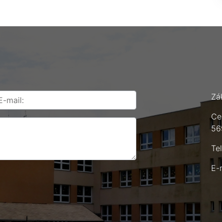
Zá
Ce
56
Te
E-