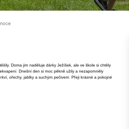
noce
ěšily. Doma jim naděluje dárky Ježíšek, ale ve škole si chtěly
překvapení. Dnešní den si moc pěkně užily a nezapomněly
rkví, ořechy, jablky a suchým pečivem. Přeji krásné a pokojné