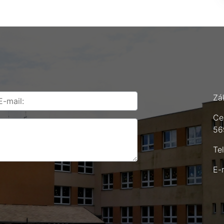
Zá
Ce
56
Te
E-