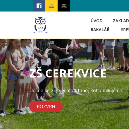
ÚVOD
ZÁKLAD
BAKALÁŘI
SRP
ZŠ CEREKVICE
Učíme se zejména od toho, koho milujeme.
ROZVRH