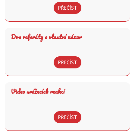
PŘEČÍST
Dva referáty a vlastní názor
PŘEČÍST
Video srážecích reakcí
PŘEČÍST