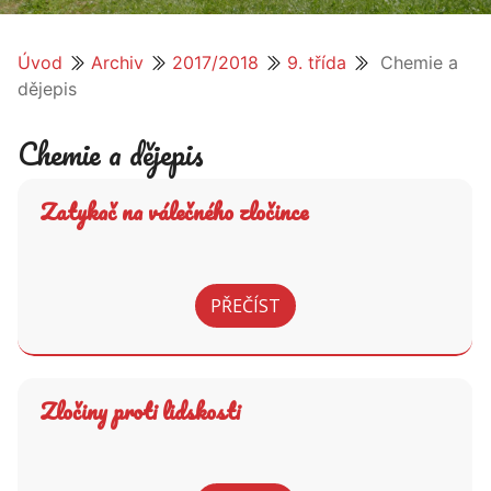
Úvod
Archiv
2017/2018
9. třída
Chemie a
dějepis
Chemie a dějepis
Zatykač na válečného zločince
PŘEČÍST
Zločiny proti lidskosti