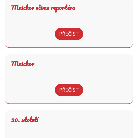
Mnichov očima reportéra
PŘEČÍST
Mnichov
PŘEČÍST
20. století