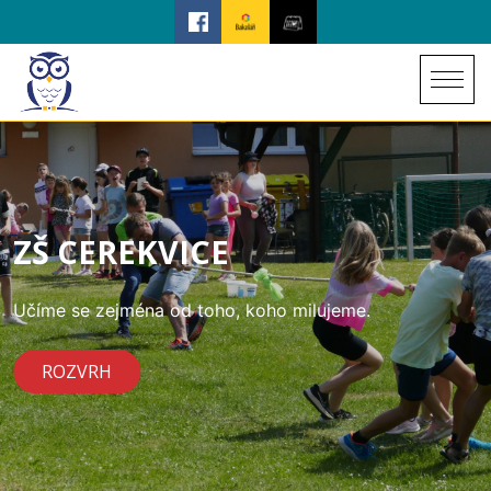
ZŠ CEREKVICE
Učíme se zejména od toho, koho milujeme.
ROZVRH