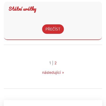
Státní svátky
PŘEČÍST
1
|
2
následující »