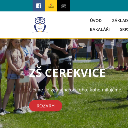
ÚVOD
ZÁKLAD
BAKALÁŘI
SRP
ZŠ CEREKVICE
Učíme se zejména od toho, koho milujeme.
ROZVRH