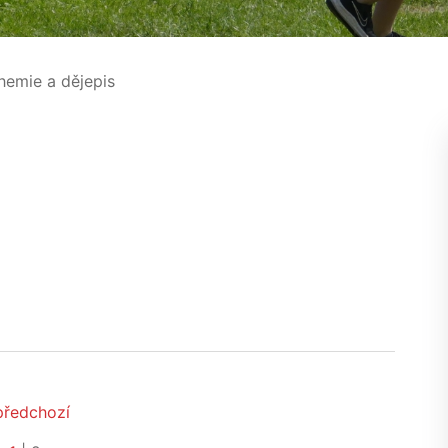
emie a dějepis
předchozí