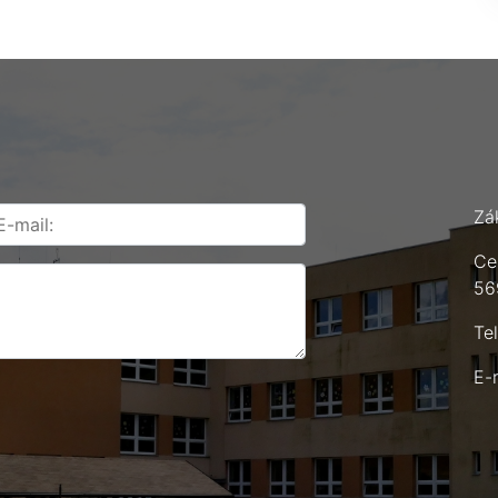
Zá
Ce
56
Te
E-