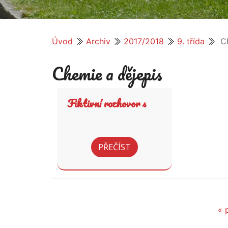
Úvod
Archiv
2017/2018
9. třída
Ch
Chemie a dějepis
Fiktivní rozhovor s
TGM
PŘEČÍST
« 