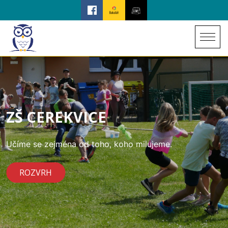
ZŠ CEREKVICE
Učíme se zejména od toho, koho milujeme.
ROZVRH