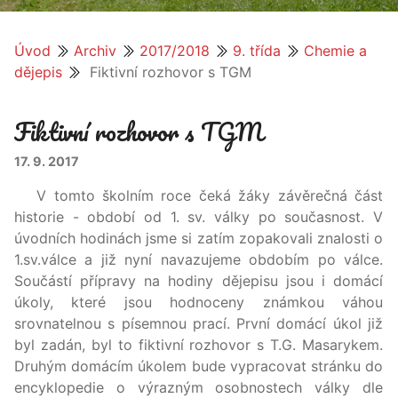
Úvod
Archiv
2017/2018
9. třída
Chemie a
dějepis
Fiktivní rozhovor s TGM
Fiktivní rozhovor s TGM
17. 9. 2017
V tomto školním roce čeká žáky závěrečná část
historie - období od 1. sv. války po současnost. V
úvodních hodinách jsme si zatím zopakovali znalosti o
1.sv.válce a již nyní navazujeme obdobím po válce.
Součástí přípravy na hodiny dějepisu jsou i domácí
úkoly, které jsou hodnoceny známkou váhou
srovnatelnou s písemnou prací. První domácí úkol již
byl zadán, byl to fiktivní rozhovor s T.G. Masarykem.
Druhým domácím úkolem bude vypracovat stránku do
encyklopedie o výrazným osobnostech války dle