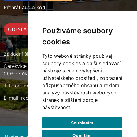
Přehrát audio kód
Používáme soubory
cookies
Základní škola Cerekvice nad Loučnou
Tyto webové stránky používají
soubory cookies a další sledovací
Cerekvice nad Loučnou 135
nástroje s cílem vylepšení
569 53 okres Svitavy
uživatelského prostředí, zobrazení
přizpůsobeného obsahu a reklam,
Telefon: +420 461 633 140
analýzy návštěvnosti webových
E-mail:
reditel@zscerekvice.cz
stránek a zjištění zdroje
návštěvnosti.
Souhlasím
Odmítám
Nastavení souborů cookie