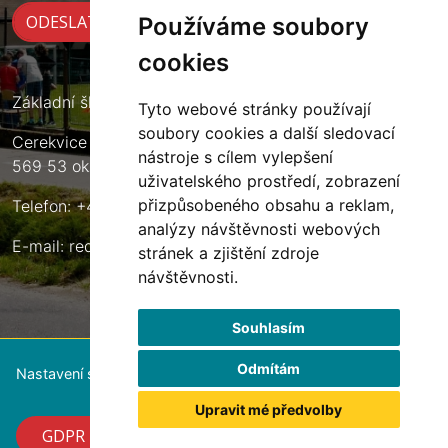
Používáme soubory
cookies
Základní škola Cerekvice nad Loučnou
Tyto webové stránky používají
soubory cookies a další sledovací
Cerekvice nad Loučnou 135
nástroje s cílem vylepšení
569 53 okres Svitavy
uživatelského prostředí, zobrazení
přizpůsobeného obsahu a reklam,
Telefon: +420 461 633 140
analýzy návštěvnosti webových
E-mail:
reditel@zscerekvice.cz
stránek a zjištění zdroje
návštěvnosti.
Souhlasím
Odmítám
Nastavení souborů cookie
Upravit mé předvolby
GDPR