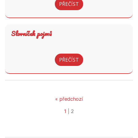
PŘEČÍST
Slovníček pojmů
PŘEČÍST
« předchozí
1
|
2