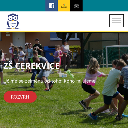
ZŠ CEREKVICE
Učíme se zejména od toho, koho milujeme.
ROZVRH