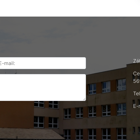
Zá
Ce
56
Te
E-