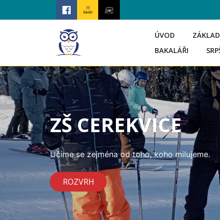
ÚVOD
ZÁKLAD
BAKALÁŘI
SRP
ZŠ CEREKVICE
Učíme se zejména od toho, koho milujeme.
ROZVRH