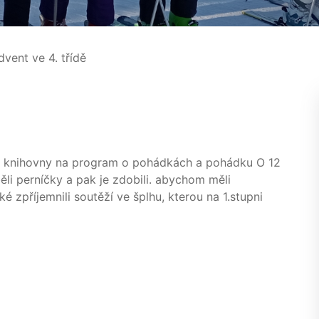
vent ve 4. třídě
i do knihovny na program o pohádkách a pohádku O 12
ěli perníčky a pak je zdobili. abychom měli
é zpříjemnili soutěží ve šplhu, kterou na 1.stupni