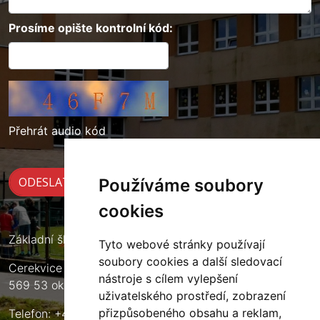
Prosíme opište kontrolní kód:
Přehrát audio kód
Používáme soubory
cookies
Základní škola Cerekvice nad Loučnou
Tyto webové stránky používají
soubory cookies a další sledovací
Cerekvice nad Loučnou 135
nástroje s cílem vylepšení
569 53 okres Svitavy
uživatelského prostředí, zobrazení
přizpůsobeného obsahu a reklam,
Telefon: +420 461 633 140