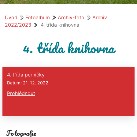
Úvod
Fotoalbum
Archiv-foto
Archiv
2022/2023
4. třída knihovna
4. třída knihovna
4. třída perníčky
Datum: 21. 12. 2022
Prohlédnout
Fotografie