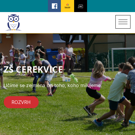
ZŠ CEREKVICE
Učíme se zejména od toho, koho milujeme.
ROZVRH