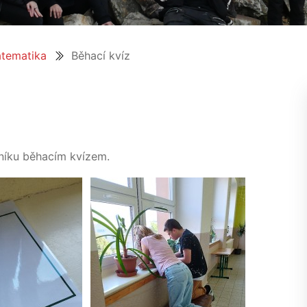
tematika
Běhací kvíz
čníku běhacím kvízem.