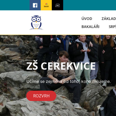
ÚVOD
ZÁKLAD
BAKALÁŘI
SRP
ZŠ CEREKVICE
Učíme se zejména od toho, koho milujeme.
ROZVRH