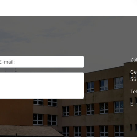
Zá
Ce
56
Te
E-