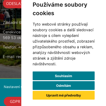
Používáme soubory
cookies
Základní škola Cerekvice nad Loučnou
Tyto webové stránky používají
soubory cookies a další sledovací
Cerekvice nad Loučnou 135
nástroje s cílem vylepšení
569 53 okres Svitavy
uživatelského prostředí, zobrazení
přizpůsobeného obsahu a reklam,
Telefon: +420 461 633 140
analýzy návštěvnosti webových
E-mail:
reditel@zscerekvice.cz
stránek a zjištění zdroje
návštěvnosti.
Souhlasím
Odmítám
Nastavení souborů cookie
Upravit mé předvolby
GDPR