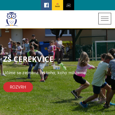
ZŠ CEREKVICE
Učíme se zejména od toho, koho milujeme.
ROZVRH