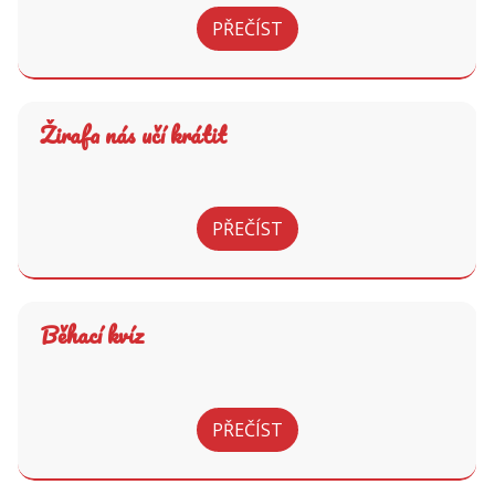
PŘEČÍST
Žirafa nás učí krátit
PŘEČÍST
Běhací kvíz
PŘEČÍST