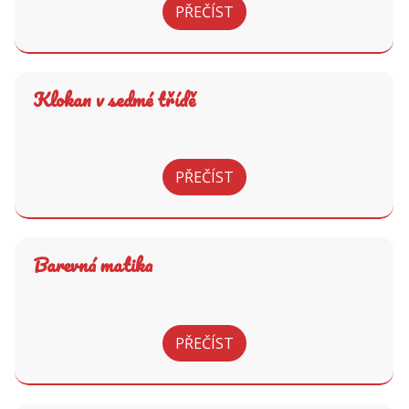
PŘEČÍST
Klokan v sedmé třídě
PŘEČÍST
Barevná matika
PŘEČÍST