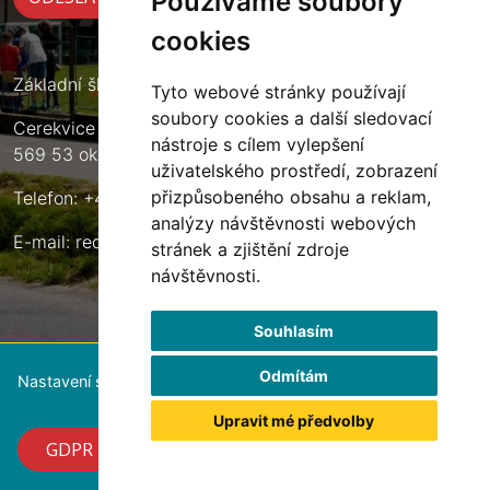
Používáme soubory
cookies
Základní škola Cerekvice nad Loučnou
Tyto webové stránky používají
soubory cookies a další sledovací
Cerekvice nad Loučnou 135
nástroje s cílem vylepšení
569 53 okres Svitavy
uživatelského prostředí, zobrazení
přizpůsobeného obsahu a reklam,
Telefon: +420 461 633 140
analýzy návštěvnosti webových
E-mail:
reditel@zscerekvice.cz
stránek a zjištění zdroje
návštěvnosti.
Souhlasím
Odmítám
Nastavení souborů cookie
Upravit mé předvolby
GDPR