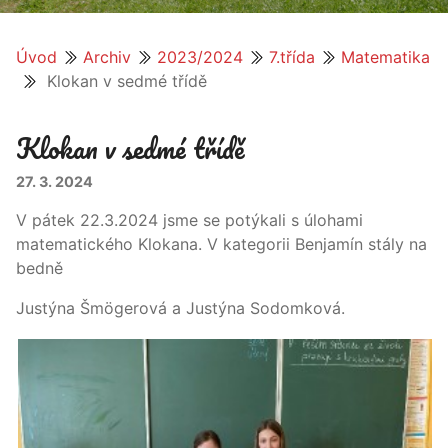
Úvod
Archiv
2023/2024
7.třída
Matematika
Klokan v sedmé třídě
Klokan v sedmé třídě
27. 3. 2024
V pátek 22.3.2024 jsme se potýkali s úlohami
matematického Klokana. V kategorii Benjamín stály na
bedně
Justýna Šmögerová a Justýna Sodomková.