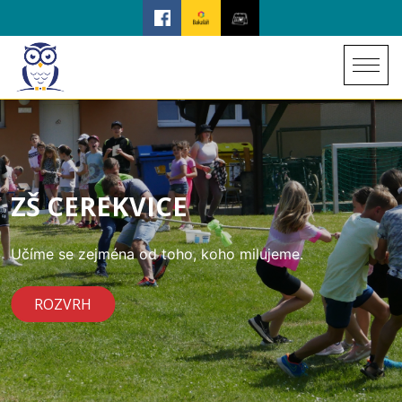
ZŠ CEREKVICE
Učíme se zejména od toho, koho milujeme.
ROZVRH