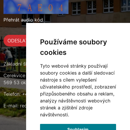
Přehrát audio kód
Používáme soubory
cookies
Základní škola Cerekvice nad Loučnou
Tyto webové stránky používají
soubory cookies a další sledovací
Cerekvice nad Loučnou 135
nástroje s cílem vylepšení
569 53 okres Svitavy
uživatelského prostředí, zobrazení
přizpůsobeného obsahu a reklam,
Telefon: +420 461 633 140
analýzy návštěvnosti webových
E-mail:
reditel@zscerekvice.cz
stránek a zjištění zdroje
návštěvnosti.
Souhlasím