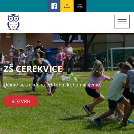
ZŠ CEREKVICE
Učíme se zejména od toho, koho milujeme.
ROZVRH