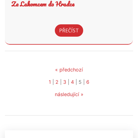
Za Lakomcem do Hradce
PŘEČÍST
« předchozí
1
|
2
|
3
|
4
|
5
|
6
následující »