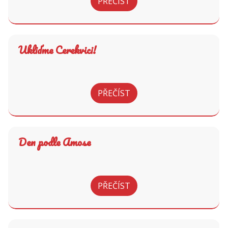
PŘEČÍST
Ukliďme Cerekvici!
PŘEČÍST
Den podle Amose
PŘEČÍST