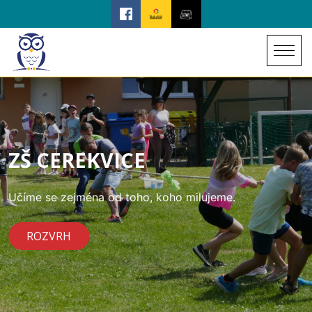
ZŠ CEREKVICE
Učíme se zejména od toho, koho milujeme.
ROZVRH