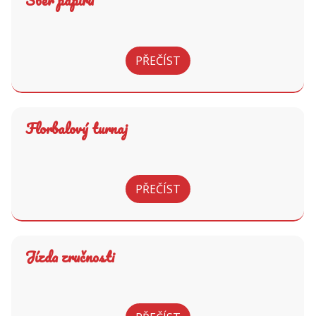
Sběr papíru
PŘEČÍST
Florbalový turnaj
PŘEČÍST
Jízda zručnosti