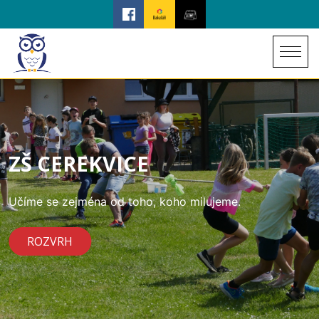
ZŠ CEREKVICE
Učíme se zejména od toho, koho milujeme.
ROZVRH