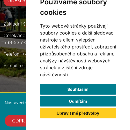
Používáme soubory
cookies
Základní škola Cerekvice nad Loučnou
Tyto webové stránky používají
soubory cookies a další sledovací
Cerekvice nad Loučnou 135
nástroje s cílem vylepšení
569 53 okres Svitavy
uživatelského prostředí, zobrazení
přizpůsobeného obsahu a reklam,
Telefon: +420 461 633 140
analýzy návštěvnosti webových
E-mail:
reditel@zscerekvice.cz
stránek a zjištění zdroje
návštěvnosti.
Souhlasím
Odmítám
Nastavení souborů cookie
Upravit mé předvolby
GDPR