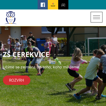
ZŠ CEREKVICE
Učíme se zejména od toho, koho milujeme.
ROZVRH