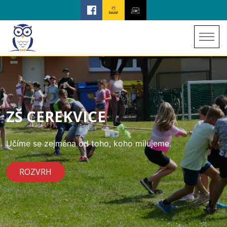
ZŠ CEREKVICE
Učíme se zejména od toho, koho milujeme.
ROZVRH