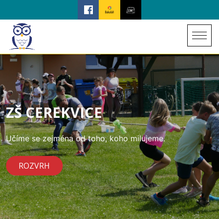
ZŠ CEREKVICE
Učíme se zejména od toho, koho milujeme.
ROZVRH