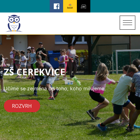
ZŠ CEREKVICE
Učíme se zejména od toho, koho milujeme.
ROZVRH