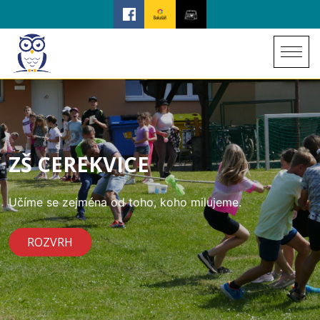
ZŠ CEREKVICE
Učíme se zejména od toho, koho milujeme.
ROZVRH