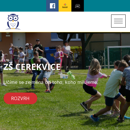
ZŠ CEREKVICE
Učíme se zejména od toho, koho milujeme.
ROZVRH