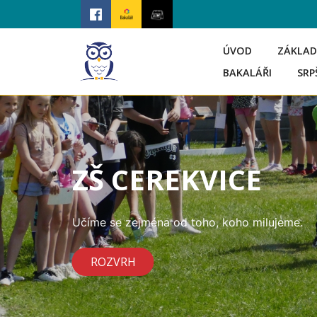
ÚVOD
ZÁKLAD
BAKALÁŘI
SRP
ZŠ CEREKVICE
Učíme se zejména od toho, koho milujeme.
ROZVRH