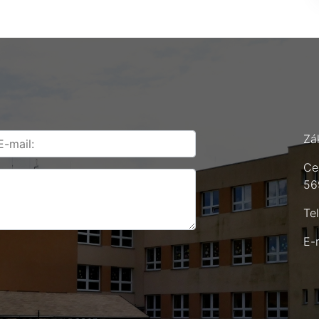
Zá
Ce
56
Te
E-