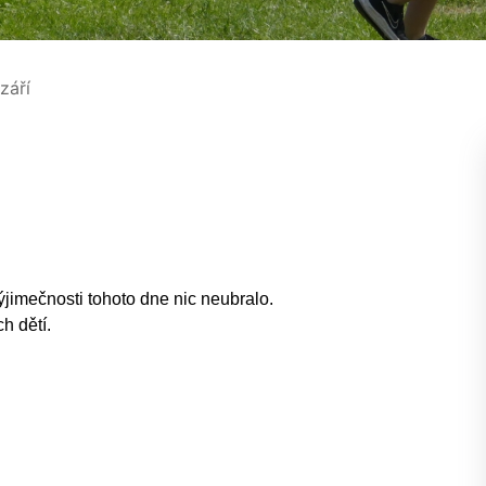
 září
výjimečnosti tohoto dne nic neubralo.
h dětí.